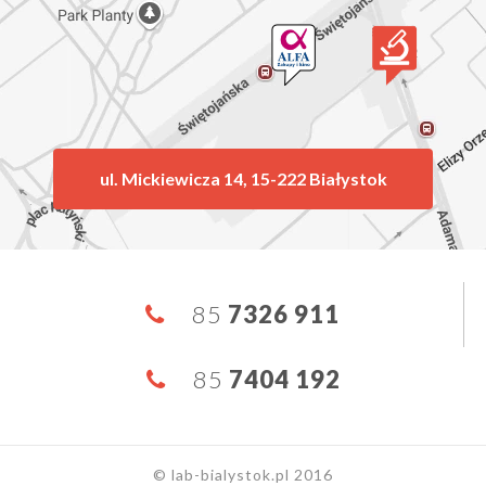
ul. Mickiewicza 14, 15-222 Białystok
85
7326 911
85
7404 192
© lab-bialystok.pl 2016