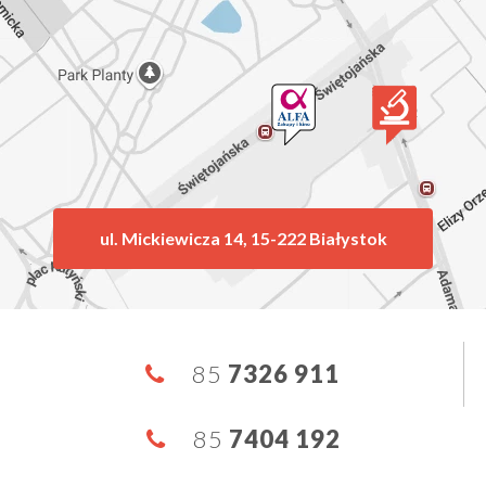
ul. Mickiewicza 14, 15-222 Białystok
85
7326 911
85
7404 192