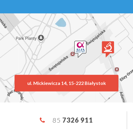
ul. Mickiewicza 14, 15-222 Białystok
85
7326 911