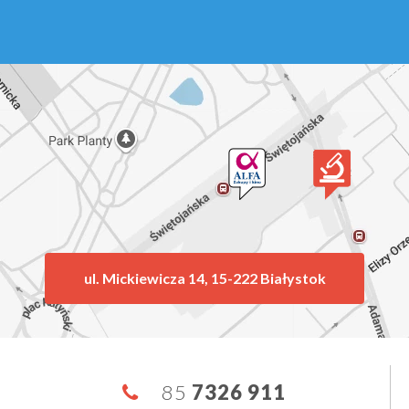
ul. Mickiewicza 14, 15-222 Białystok
85
7326 911