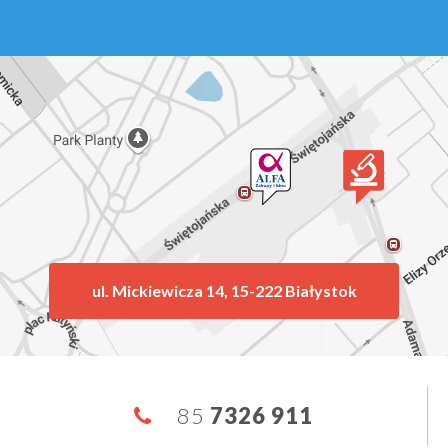
ul. Mickiewicza 14, 15-222 Białystok
85
7326 911