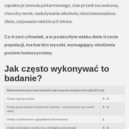
zapalne przewodu pokarmowego, stan przedrzucawkowy,
choroby nerek, nadużywanie alkoholu, niezrównoważona
dieta, zażywanie niektórych leków.
Co trzeci człowiek, a w podeszłym wieku dwie trzecie
populacji, ma bardzo wysoki, wymagający obniżenia
poziom homocysteiny.
Jak często wykonywać to
badanie?
Rekomendowana częstotliwość wykonywania badania tHcy [ilość/rok]
Osoby z grupy ryzyka
4 – 6
Osoby po przebytym incydencie sercowo – naczyniowym (np. zawał,
4 – 6
udar)
Osoby z problemami z gospodarką hormonalną
2
Osoby z chorobami nerek (np. nefropatia cukrzycowa)
4 – 6