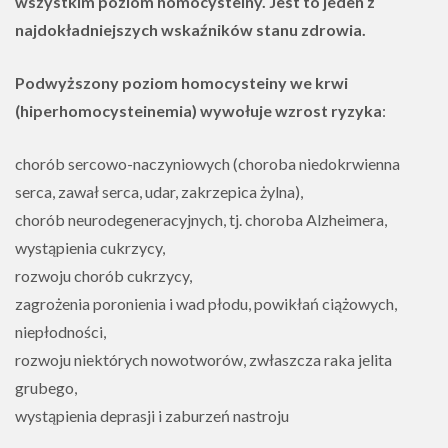
wszystkim poziom homocysteiny. Jest to jeden z
najdokładniejszych wskaźników stanu zdrowia.
Podwyższony poziom homocysteiny we krwi
(hiperhomocysteinemia) wywołuje wzrost ryzyka
:
chorób sercowo-naczyniowych (choroba niedokrwienna
serca, zawał serca, udar, zakrzepica żylna),
chorób neurodegeneracyjnych, tj. choroba Alzheimera,
wystąpienia cukrzycy,
rozwoju chorób cukrzycy,
zagrożenia poronienia i wad płodu, powikłań ciążowych,
niepłodności,
rozwoju niektórych nowotworów, zwłaszcza raka jelita
grubego,
wystąpienia deprasji i zaburzeń nastroju