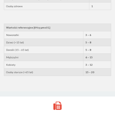
Osoby zdrowe
1
Wartości referencyjne [tHcy μmol/L]
Noworodki
3 – 6
Dzieci (<15 lat)
5 – 8
Dorośli (15 – 65 lat)
5 – 8
Mężczyźni
6 – 15
Kobiety
3 – 12
Osoby starsze (>65 lat)
15 – 20