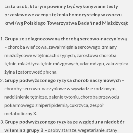
Lista osób, którym powinny być wykonywane testy
przesiewowe oceny stężenia homocysteiny w osoczu
krwi (wg Polskiego Towarzystwa Badań nad Miażdżycą):
Grupy ze zdiagnozowaną chorobą sercowo-naczyniową
– choroba wieńcowa, zawał mięśnia sercowego, zmiany
miażdżycowe w tętnicach szyjnych, zarostowa choroba
tętnic, miażdżyca tętnic mózgowych, udar mózgu, zakrzepica
żylna i zatorowość płucna.
Grupy podwyższonego ryzyka chorób naczyniowych
–
choroby sercowo-naczyniowe w wywiadzie rodzinnym,
nadciśnienie tętnicze, palenie tytoniu, choroba przewodu
pokarmowego z hiperlipidemią, cukrzyca, zespół
metaboliczny X.
Grupy podwyższonego ryzyka ze względu na niedobór
witamin z grupy B
– osoby starsze, wegetarianie, stany