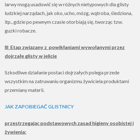
larwy mogą usadowić się w różnych nietypowych dla glisty
ludzkiej narządach, jak oko, ucho, mózg, wątroba, śledziona,
itp., gdzie po pewnym czasie otorbiają się, tworząc tzw.
guzki robacze.
III Etap związany z powikłaniami wywołanymi przez
dojrzałe glisty w jelicie
Szkodliwe działanie postaci dojrzałych polega przede
wszystkim na zatruwaniu organizmu żywiciela produktami
przemiany materii.
JAK ZAPOBIEGAĆ GLISTNICY
przestrzegając podstawowych zasad higieny osobistej i
żywienia
: