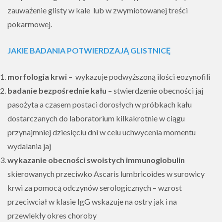
zauważenie glisty w kale lub w zwymiotowanej treści
pokarmowej.
JAKIE BADANIA POTWIERDZAJĄ GLISTNICĘ
morfologia krwi
– wykazuje podwyższoną ilości eozynofili
badanie bezpośrednie kału
– stwierdzenie obecności jaj
pasożyta a czasem postaci dorosłych w próbkach kału
dostarczanych do laboratorium kilkakrotnie w ciągu
przynajmniej dziesięciu dni w celu uchwycenia momentu
wydalania jaj
wykazanie obecności swoistych immunoglobulin
skierowanych przeciwko Ascaris lumbricoides w surowicy
krwi za pomocą odczynów serologicznych – wzrost
przeciwciał w klasie IgG wskazuje na ostry jak i na
przewlekły okres choroby