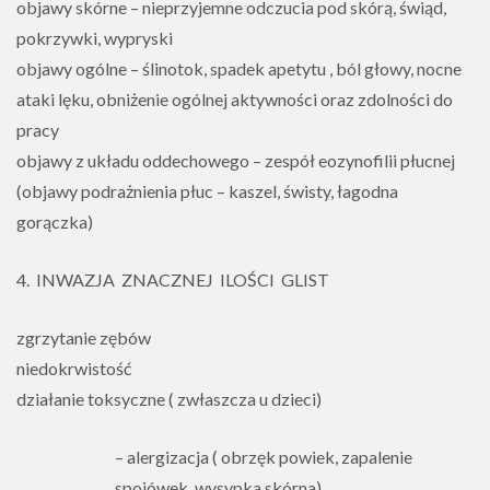
objawy skórne – nieprzyjemne odczucia pod skórą, świąd,
pokrzywki, wypryski
objawy ogólne – ślinotok, spadek apetytu , ból głowy, nocne
ataki lęku, obniżenie ogólnej aktywności oraz zdolności do
pracy
objawy z układu oddechowego – zespół eozynofilii płucnej
(objawy podrażnienia płuc – kaszel, świsty, łagodna
gorączka)
4. INWAZJA ZNACZNEJ ILOŚCI GLIST
zgrzytanie zębów
niedokrwistość
działanie toksyczne ( zwłaszcza u dzieci)
– alergizacja ( obrzęk powiek, zapalenie
spojówek, wysypka skórna)