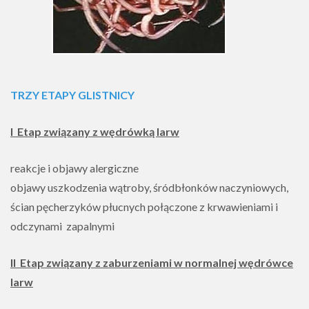
TRZY ETAPY GLISTNICY
I Etap związany z wędrówką larw
reakcje i objawy alergiczne
objawy uszkodzenia wątroby, śródbłonków naczyniowych,
ścian pęcherzyków płucnych połączone z krwawieniami i
odczynami zapalnymi
II Etap związany z zaburzeniami w normalnej wędrówce
larw