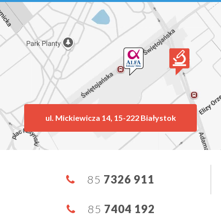
ul. Mickiewicza 14, 15-222 Białystok
85
7326 911
85
7404 192