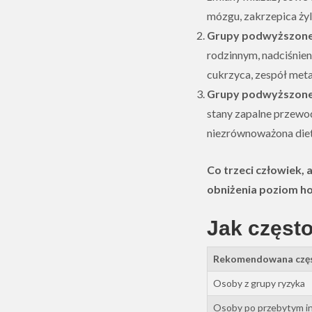
mózgu, zakrzepica żyl
Grupy podwyższone
rodzinnym, nadciśnien
cukrzyca, zespół meta
Grupy podwyższoneg
stany zapalne przewo
niezrównoważona diet
Co trzeci człowiek,
obniżenia poziom h
Jak częst
Rekomendowana częst
Osoby z grupy ryzyka
Osoby po przebytym in