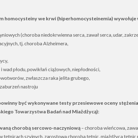
 homocysteiny we krwi (hiperhomocysteinemia) wywołuje 
iowych (choroba niedokrwienna serca, zawał serca, udar, zakrzep
yjnych, tj. choroba Alzheimera,
ycy,
 i wad płodu, powikłań ciążowych, niepłodności,
owotworów, zwłaszcza raka jelita grubego,
 zaburzeń nastroju
 powinny być wykonywane testy przesiewowe oceny stężeni
lskiego Towarzystwa Badań nad Miażdżycą):
owaną chorobą sercowo-naczyniową
– choroba wieńcowa, zawał
 tętnicach szyjnych, zarostowa choroba tętnic, miażdżyca tętni