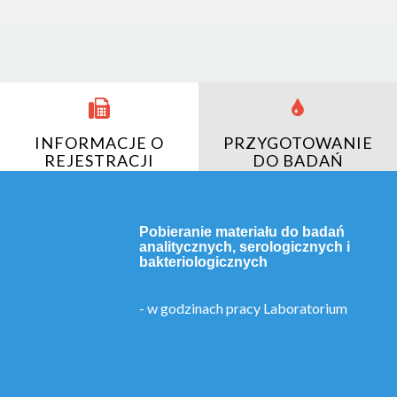
INFORMACJE O
PRZYGOTOWANIE
REJESTRACJI
DO BADAŃ
Pobieranie materiału do badań
analitycznych, serologicznych i
bakteriologicznych
- w godzinach pracy Laboratorium