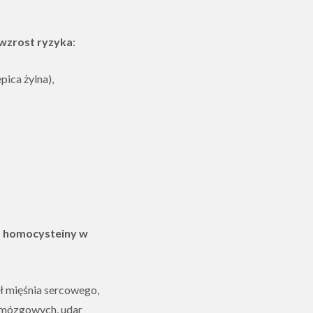
wzrost ryzyka
:
ica żylna),
a homocysteiny w
 mięśnia sercowego,
c mózgowych, udar