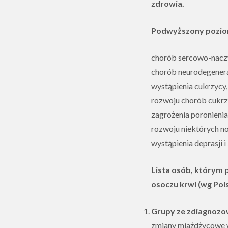
zdrowia.
Podwyższony poziom
chorób sercowo-naczyn
chorób neurodegenerac
wystąpienia cukrzycy,
rozwoju chorób cukrz
zagrożenia poronienia
rozwoju niektórych n
wystąpienia deprasji i
Lista osób, którym
osoczu krwi (wg Po
Grupy ze zdiagnoz
zmiany miażdżycowe w