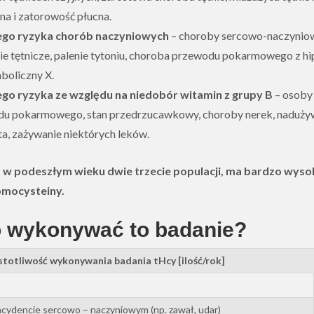
na i zatorowość płucna.
go ryzyka chorób naczyniowych
– choroby sercowo-naczynio
ie tętnicze, palenie tytoniu, choroba przewodu pokarmowego z hi
boliczny X.
o ryzyka ze względu na niedobór witamin z grupy B
– osoby 
du pokarmowego, stan przedrzucawkowy, choroby nerek, nadużyw
a, zażywanie niektórych leków.
 a w podeszłym wieku dwie trzecie populacji, ma bardzo wys
omocysteiny.
o wykonywać to badanie?
otliwość wykonywania badania tHcy [ilość/rok]
cydencie sercowo – naczyniowym (np. zawał, udar)