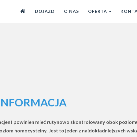
DOJAZD
O NAS
OFERTA
KONT
INFORMACJA
acjent powinien mieć rutynowo skontrolowany obok poziomu
ziom homocysteiny. Jest to jeden z najdokładniejszych ws