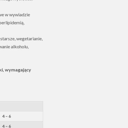
we w wywiadzie
perlipidemią,
starsze, wegetarianie,
anie alkoholu,
oki, wymagający
4 – 6
4 – 6