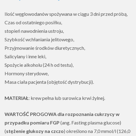
Ilość węglowodanów spożywana w ciągu 3 dni przed próbą,
Czas od ostatniego posiłku,
stopień nawodnienia ustroju,
Szybkość wchłaniania jelitowego,
Przyjmowanie środków diuretycznych,
Salicylany i inne leki,
Spożycie alkoholu (24 h od testu),
Hormony sterydowe,
Masa ciała pacjenta (objętość dystrybucji).
MATERIAŁ
: krew pełna lub surowica krwi żylnej.
WARTOŚĆ PROGOWA dla rozpoznania cukrzycy w
przypadku pomiaru FGP
(ang. Fasting plasma glucose)
(
stężenie glukozy na czczo
) określono na 7,0 mmol/l (126,0