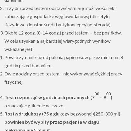
Trzy dni przed testem odstawić w miarę możliwości leki
zaburzające gospodarkę węglowodanową (diuretyki
tiazydowe, doustne środki antykoncepcyjne, sterydy),
Około 12 godz. (8-14 godz.) przed testem – bez posiłków.
W celu uzyskania najbardziej wiarygodnych wyników
wskazane jest:
Powstrzymanie się od palenia papierosów przez minimum 8
godzin przed badaniem,
Dwie godziny przed testem – nie wykonywać ciężkiej pracy
fizycznej.
00
00
Test rozpocząć w godzinach porannych (7
– 9
)
oznaczając glikemię na czczo,
Roztwór glukozy
(75 g glukozy bezwodnej)(250-300 ml)
powinien być wypity przez pacjenta w ciągu
maksymalnie 5 minut.