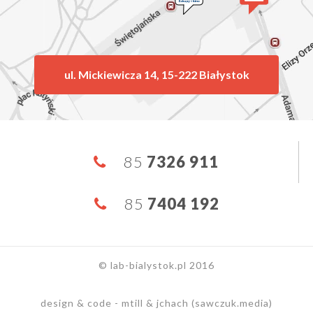
ul. Mickiewicza 14, 15-222 Białystok
85
7326 911
85
7404 192
© lab-bialystok.pl 2016
design & code - mtill & jchach (sawczuk.media)