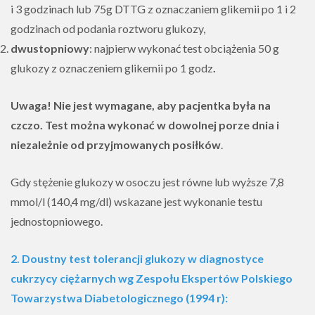
i 3 godzinach lub 75g DTTG z oznaczaniem glikemii po 1 i 2
godzinach od podania roztworu glukozy,
dwustopniowy
: najpierw wykonać test obciążenia 50 g
glukozy z oznaczeniem glikemii po 1 godz
.
Uwaga!
Nie jest wymagane, aby pacjentka była na
czczo. Test można wykonać w dowolnej porze dnia i
niezależnie od przyjmowanych posiłków
.
Gdy stężenie glukozy w osoczu jest równe lub wyższe 7,8
mmol/l (140,4 mg/dl) wskazane jest wykonanie testu
jednostopniowego.
2. Doustny test tolerancji glukozy w diagnostyce
cukrzycy ciężarnych wg Zespołu Ekspertów Polskiego
Towarzystwa Diabetologicznego
(1994 r):