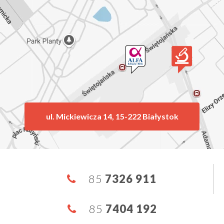
ul. Mickiewicza 14, 15-222 Białystok
85
7326 911
85
7404 192