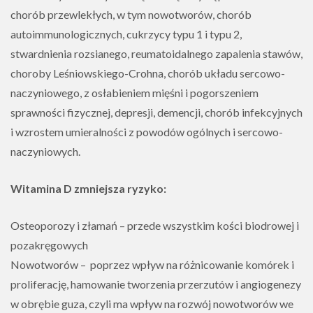
chorób przewlekłych, w tym nowotworów, chorób
autoimmunologicznych, cukrzycy typu 1 i typu 2,
stwardnienia rozsianego, reumatoidalnego zapalenia stawów,
choroby Leśniowskiego-Crohna, chorób układu sercowo-
naczyniowego, z osłabieniem mięśni i pogorszeniem
sprawności fizycznej, depresji, demencji, chorób infekcyjnych
i wzrostem umieralności z powodów ogólnych i sercowo-
naczyniowych.
Witamina D zmniejsza ryzyko:
Osteoporozy i złamań – przede wszystkim kości biodrowej i
pozakręgowych
Nowotworów – poprzez wpływ na różnicowanie komórek i
proliferację, hamowanie tworzenia przerzutów i angiogenezy
w obrębie guza, czyli ma wpływ na rozwój nowotworów we