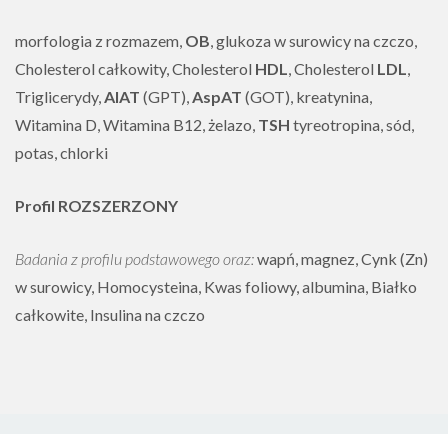
morfologia z rozmazem,
OB
, glukoza w surowicy na czczo,
Cholesterol całkowity, Cholesterol
HDL
, Cholesterol
LDL
,
Triglicerydy,
AlAT
(GPT),
AspAT
(GOT), kreatynina,
Witamina D, Witamina B12, żelazo,
TSH
tyreotropina, sód,
potas, chlorki
Profil ROZSZERZONY
Badania z profilu podstawowego oraz:
wapń, magnez, Cynk (Zn)
w surowicy, Homocysteina, Kwas foliowy, albumina, Białko
całkowite, Insulina na czczo