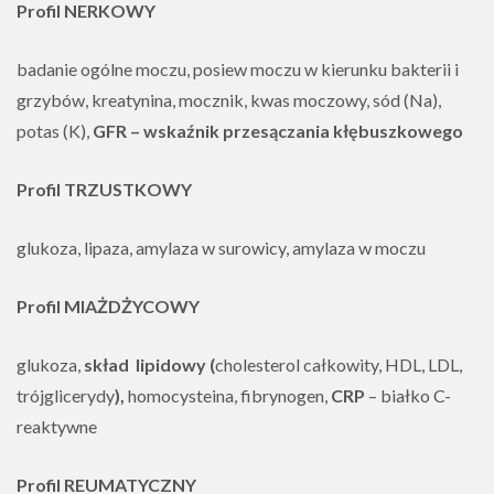
Profil NERKOWY
badanie ogólne moczu, posiew moczu w kierunku bakterii i
grzybów, kreatynina, mocznik, kwas moczowy, sód (Na),
potas (K),
GFR
–
wskaźnik przesączania kłębuszkowego
Profil TRZUSTKOWY
glukoza, lipaza, amylaza w surowicy, amylaza w moczu
Profil MIAŻDŻYCOWY
glukoza,
skład lipidowy (
cholesterol całkowity, HDL, LDL,
trójglicerydy
),
homocysteina, fibrynogen,
CRP
– białko C-
reaktywne
Profil REUMATYCZNY