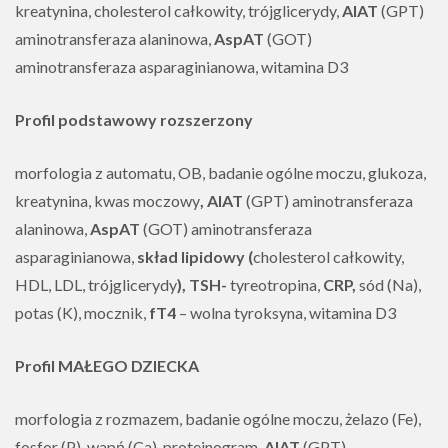
kreatynina, cholesterol całkowity, trójglicerydy,
AlAT
(GPT)
aminotransferaza alaninowa,
AspAT
(GOT)
aminotransferaza asparaginianowa, witamina D3
Profil podstawowy rozszerzony
morfologia z automatu, OB, badanie ogólne moczu, glukoza,
kreatynina, kwas moczowy
, AlAT
(GPT) aminotransferaza
alaninowa,
AspAT
(GOT) aminotransferaza
asparaginianowa,
skład lipidowy (
cholesterol całkowity,
HDL, LDL, trójglicerydy
), TSH-
tyreotropina,
CRP,
sód (Na),
potas (K), mocznik,
fT4
– wolna tyroksyna, witamina D3
Profil MAŁEGO DZIECKA
morfologia z rozmazem, badanie ogólne moczu, żelazo (Fe),
fosfor (P), wapń (Ca), proteinogram,
AlAT
(GPT)