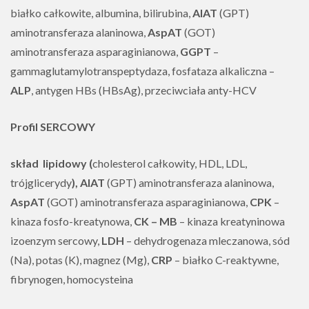
białko całkowite, albumina, bilirubina,
AlAT
(GPT)
aminotransferaza alaninowa,
AspAT
(GOT)
aminotransferaza asparaginianowa,
GGPT
–
gammaglutamylotranspeptydaza, fosfataza alkaliczna –
ALP
, antygen HBs (HBsAg), przeciwciała anty-HCV
Profil SERCOWY
skład lipidowy (
cholesterol całkowity, HDL, LDL,
trójglicerydy
), AlAT
(GPT) aminotransferaza alaninowa,
AspAT
(GOT) aminotransferaza asparaginianowa,
CPK
–
kinaza fosfo-kreatynowa,
CK – MB
– kinaza kreatyninowa
izoenzym sercowy,
LDH
– dehydrogenaza mleczanowa, sód
(Na), potas (K), magnez (Mg),
CRP
– białko C-reaktywne,
fibrynogen, homocysteina