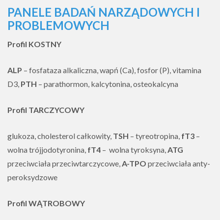
PANELE BADAŃ NARZĄDOWYCH I
PROBLEMOWYCH
Profil KOSTNY
ALP
– fosfataza alkaliczna, wapń (Ca), fosfor (P), vitamina
D3,
PTH
– parathormon, kalcytonina, osteokalcyna
Profil TARCZYCOWY
glukoza, cholesterol całkowity,
TSH
– tyreotropina,
fT3
–
wolna trójjodotyronina,
fT4
– wolna tyroksyna,
ATG
przeciwciała przeciwtarczycowe,
A-TPO
przeciwciała anty-
peroksydzowe
Profil WĄTROBOWY