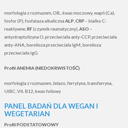
morfologia z rozmazem, OB., kwas moczowy, wapń (Ca),
fosfor (P), fosfataza alkaliczna
ALP
,
CRP
– białko C-
reaktywne,
RF
(czynnik reumatyczny),
ASO
–
antystreptolizyna O, przeciwciała anty-CCP, przeciwciała
anty-ANA, borelioza przeciwciała IgM, borelioza
przeciwciała IgG
Profil ANEMIA (NIEDOKRWISTOŚĆ)
morfologia z rozmazem, żelazo, ferrytyna, transferryna,
UIBC, Vit. B12, kwas foliowy
PANEL BADAŃ DLA WEGAN I
WEGETARIAN
Profil PODSTATOWOWY