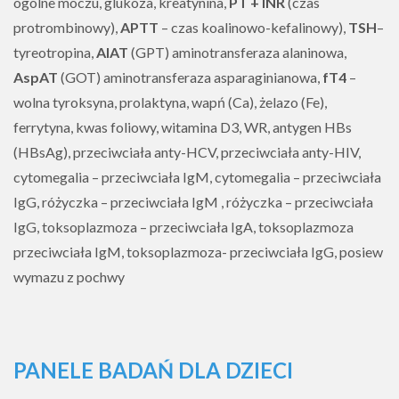
ogólne moczu, glukoza, kreatynina,
PT + INR
(czas
protrombinowy),
APTT
– czas koalinowo-kefalinowy),
TSH
–
tyreotropina,
AlAT
(GPT) aminotransferaza alaninowa,
AspAT
(GOT) aminotransferaza asparaginianowa,
fT4
–
wolna tyroksyna, prolaktyna, wapń (Ca), żelazo (Fe),
ferrytyna, kwas foliowy, witamina D3, WR, antygen HBs
(HBsAg), przeciwciała anty-HCV, przeciwciała anty-HIV,
cytomegalia – przeciwciała IgM, cytomegalia – przeciwciała
IgG, różyczka – przeciwciała IgM , różyczka – przeciwciała
IgG, toksoplazmoza – przeciwciała IgA, toksoplazmoza
przeciwciała IgM, toksoplazmoza- przeciwciała IgG, posiew
wymazu z pochwy
PANELE BADAŃ DLA DZIECI