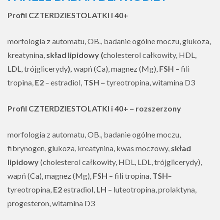
Profil CZTERDZIESTOLATKI i 40+
morfologia z automatu, OB., badanie ogólne moczu, glukoza,
kreatynina,
skład lipidowy (
cholesterol całkowity, HDL,
LDL, trójglicerydy
),
wapń (Ca), magnez (Mg),
FSH
– fili
tropina,
E2
– estradiol,
TSH –
tyreotropina, witamina D3
Profil CZTERDZIESTOLATKI i 40+ – rozszerzony
morfologia z automatu, OB., badanie ogólne moczu,
fibrynogen, glukoza, kreatynina, kwas moczowy,
skład
lipidowy
(cholesterol całkowity, HDL, LDL, trójglicerydy),
wapń (Ca), magnez (Mg),
FSH
– fili tropina,
TSH
–
tyreotropina,
E2
estradiol,
LH
– luteotropina, prolaktyna,
progesteron, witamina D3