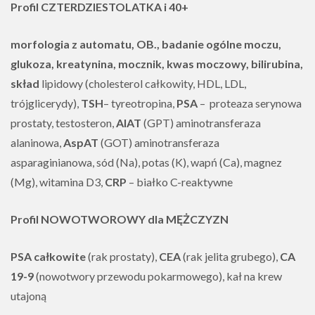
Profil CZTERDZIESTOLATKA i 40+
morfologia z automatu, OB., badanie ogólne moczu,
glukoza, kreatynina, mocznik, kwas moczowy, bilirubina,
skład
lipidowy (cholesterol całkowity, HDL, LDL,
trójglicerydy),
TSH
– tyreotropina,
PSA
– proteaza serynowa
prostaty, testosteron,
AlAT
(GPT) aminotransferaza
alaninowa,
AspAT
(GOT) aminotransferaza
asparaginianowa, sód (Na), potas (K), wapń (Ca), magnez
(Mg), witamina D3,
CRP
– białko C-reaktywne
Profil NOWOTWOROWY dla MĘŻCZYZN
PSA całkowite
(rak prostaty),
CEA
(rak jelita grubego),
CA
19-9
(nowotwory przewodu pokarmowego), kał na krew
utajoną