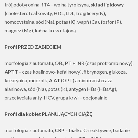
trójjodotyronina,
fT4
– wolna tyroksyna,
skład lipidowy
(
cholesterol całkowity, HDL, LDL, trójglicerydy
),
homocysteina, sód (Na), potas (K), wapń (Ca), fosfor (P),
magnez (Mg), kał na krew utajoną
Profil PRZED ZABIEGIEM
morfologia z automatu, OB.,
PT + INR
(czas protrombinowy),
APTT
– czas koalinowo-kefalinowy), fibrynogen, glukoza,
kreatynina, mocznik,
AlAT
(GPT) aminotransferaza
alaninowa, sód (Na), potas (K), antygen HBs (HBsAg),
przeciwciała anty-HCV, grupa krwi – opcjonalnie
Profil dla kobiet PLANUJĄCYCH CIĄŻĘ
morfologia z automatu,
CRP
– białko C-reaktywne, badanie