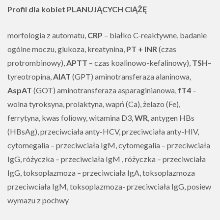
Profil dla kobiet PLANUJĄCYCH CIĄŻĘ
morfologia z automatu,
CRP
– białko C-reaktywne, badanie
ogólne moczu, glukoza, kreatynina,
PT + INR
(czas
protrombinowy),
APTT
– czas koalinowo-kefalinowy),
TSH
–
tyreotropina,
AlAT
(GPT) aminotransferaza alaninowa,
AspAT
(GOT) aminotransferaza asparaginianowa,
fT4
–
wolna tyroksyna, prolaktyna, wapń (Ca), żelazo (Fe),
ferrytyna, kwas foliowy, witamina D3,
WR
, antygen HBs
(HBsAg), przeciwciała anty-HCV, przeciwciała anty-HIV,
cytomegalia – przeciwciała IgM, cytomegalia – przeciwciała
IgG, różyczka – przeciwciała IgM , różyczka – przeciwciała
IgG, toksoplazmoza – przeciwciała IgA, toksoplazmoza
przeciwciała IgM, toksoplazmoza- przeciwciała IgG, posiew
wymazu z pochwy