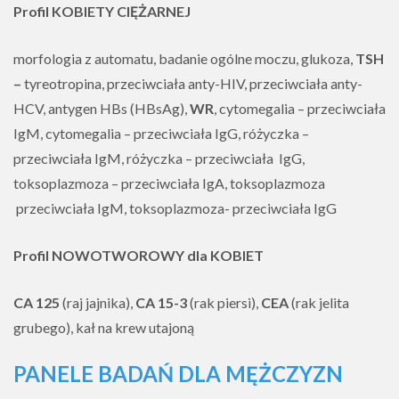
Profil KOBIETY CIĘŻARNEJ
morfologia z automatu, badanie ogólne moczu, glukoza,
TSH
–
tyreotropina, przeciwciała anty-HIV, przeciwciała anty-
HCV, antygen HBs (HBsAg),
WR
, cytomegalia – przeciwciała
IgM, cytomegalia – przeciwciała IgG, różyczka –
przeciwciała IgM, różyczka – przeciwciała IgG,
toksoplazmoza – przeciwciała IgA, toksoplazmoza
przeciwciała IgM, toksoplazmoza- przeciwciała IgG
Profil NOWOTWOROWY dla KOBIET
CA 125
(raj jajnika),
CA 15-3
(rak piersi),
CEA
(rak jelita
grubego), kał na krew utajoną
PANELE BADAŃ DLA MĘŻCZYZN