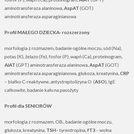
aminotransferaza alaninowa,
AspAT
(GOT)
aminotransferaza asparaginianowa
Profil MAŁEGO DZIECKA- rozszerzony
morfologia z rozmazem, badanie ogólne moczu, sód (Na),
potas (K), żelazo (Fe), fosfor (P), wapń (Ca), proteinogram,
AlAT
(GPT) aminotransferaza alaninowa,
AspAT
(GOT)
aminotransferaza asparaginianowa, glukoza, kreatynina,
CRP
– białko C-reaktywne, antystreptolizyna O (
ASO
), IgE
całkowite, badanie kału na pasożyty
Profil dla SENIORÓW
morfologia z rozmazem, OB., badanie ogólne moczu,
glukoza, kreatynina,
TSH
– tyreotropina,
fT3
– wolna