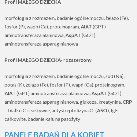
Profil MAŁEGO DZIECKA
morfologia z rozmazem, badanie ogólne moczu, żelazo (Fe),
fosfor (P), wapń (Ca), proteinogram,
AlAT
(GPT)
aminotransferaza alaninowa,
AspAT
(GOT)
aminotransferaza asparaginianowa
Profil MAŁEGO DZIECKA- rozszerzony
morfologia z rozmazem, badanie ogólne moczu, sód (Na),
potas (K), żelazo (Fe), fosfor (P), wapń (Ca), proteinogram,
AlAT
(GPT) aminotransferaza alaninowa,
AspAT
(GOT)
aminotransferaza asparaginianowa, glukoza, kreatynina,
CRP
– białko C-reaktywne, antystreptolizyna O (
ASO
), IgE
całkowite, badanie kału na pasożyty
PANELE BADAŃ DLA KOBIET