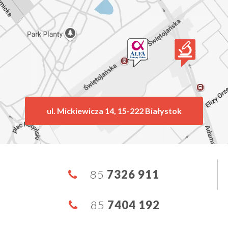
ul. Mickiewicza 14, 15-222 Białystok
85
7326 911
85
7404 192