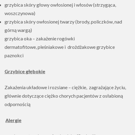
grzybica skóry głowy owłosionej i włosów (strzygąca,
woszczynowa)
grzybica skóry owłosionej twarzy (brody, policzków, nad
górną wargą)
grzybica oka – zakażenie rogówki
dermatofitowe, pleśniakowe i drożdżakowe grzybice
paznokci
Grzybice głębokie
Zakażenia układowe i rozsiane – ciężkie, zagrażające życiu,
głównie dotyczące ciężko chorych pacjentów z osłabioną
odpornością
Alergie