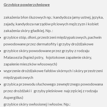
Grzybice powierzchniowe
zakażenia błon śluzowych np.: kandydoza jamy ustnej, języka,
zajady, kandydoza narządów płciowych mężczyzn i kobiet
zakażenia skóry gładkiej. Np. :
grzybice stóp, dłoni, przestrzeni międzypalcowych, pachwin
powodowane przez dermatofity i grzyby drożdżakowe
grzybice skóry powodowane przez grzyby z rodzaju
Malassezia (łupież pstry, łojotokowe zapalenie skóry,
zapalenie mieszków włosowych)
wyprzenie drożdżakowe fałdów skórnych i skóry przestrzeni
międzypalcowych
grzybica przewodu słuchowego zewnętrznego powodowana
przez drożdżaki i grzyby pleśniowe najczęściej z rodzaju
Aspergillus)
grzybice skóry owłosionej i włosów. Np.: