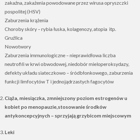
zakaźna, zakażenia powodowane przez wirusa opryszczki
pospolitej (HSV)
Zaburzenia krążenia
Choroby skóry – rybia łuska, kolagenozy, atopia itp.
Gruźlica
Nowotwory
Zaburzenia immunologiczne – nieprawidłowa liczba
neutrofili w krwi obwodowej, niedobór mieloperoksydazy,
defekty układu siateczkowo – śródbłonkowego, zaburzenia
funkcji limfocytów T i jednojądrzastych fagocytów
Ciąża, miesiączka, zmniejszony poziom estrogenów u
kobiet po menopauzie,stosowanie środków
antykoncepcyjnych – sprzyjają grzybicom miejscowym
Leki