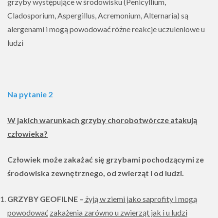
grzyby występujące w środowisku (Penicyllium,
Cladosporium, Aspergillus, Acremonium, Alternaria) są
alergenami i mogą powodować różne reakcje uczuleniowe u
ludzi
Na pytanie 2
W jakich warunkach grzyby chorobotwórcze atakują
człowieka?
Człowiek może zakażać się grzybami pochodzącymi ze
środowiska zewnętrznego, od zwierząt i od ludzi.
GRZYBY GEOFILNE
–
żyją w ziemi jako saprofity i mogą
powodować
zakażenia zarówno u zwierząt jak i u ludzi