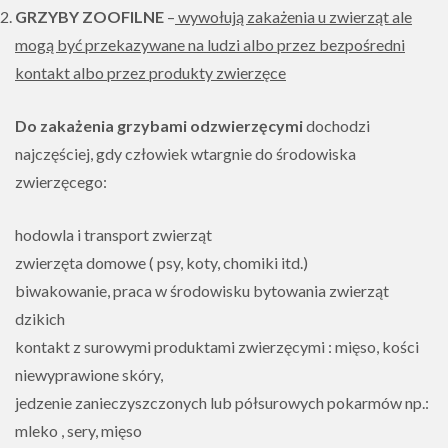
GRZYBY ZOOFILNE
–
wywołują zakażenia u zwierząt ale
mogą być przekazywane na ludzi albo przez bezpośredni
kontakt albo przez produkty zwierzęce
Do zakażenia grzybami odzwierzęcymi
dochodzi
najczęściej, gdy człowiek wtargnie do środowiska
zwierzęcego:
hodowla i transport zwierząt
zwierzęta domowe ( psy, koty, chomiki itd.)
biwakowanie, praca w środowisku bytowania zwierząt
dzikich
kontakt z surowymi produktami zwierzęcymi : mięso, kości
niewyprawione skóry,
jedzenie zanieczyszczonych lub półsurowych pokarmów np.:
mleko , sery, mięso