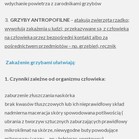
wdychanie powietrza z zarodnikami grzybów
3.
GRZYBY ANTROPOFILNE
–
atakują zwierzęta rzadko;
wywołują
zakażenia u ludzi; przekazywane są z człowieka
na człowieka przez bezpośredni kontakt albo za
pośrednictwem przedmiotów – np. grzebień, ręcznik
Zakażenie grzybami ułatwiają
:
1. Czynniki zależne od organizmu człowieka:
zaburzenie złuszczania naskórka
brak kwasów tłuszczowych lub ich nieprawidłowy skład
nadmierna maceracja skóry spowodowana potliwością (
ubrania z tworzyw sztucznych zaburzających prawidłowy
mikroklimat na skórze, niewygodne buty powodujące
mikrourazy i urazy – np.: żołnierze, sportowcy)