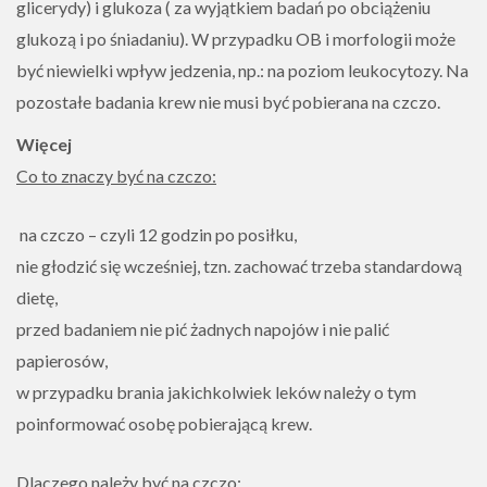
glicerydy) i glukoza ( za wyjątkiem badań po obciążeniu
glukozą i po śniadaniu). W przypadku OB i morfologii może
być niewielki wpływ jedzenia, np.: na poziom leukocytozy. Na
pozostałe badania krew nie musi być pobierana na czczo.
Więcej
Co to znaczy być na czczo:
na czczo – czyli 12 godzin po posiłku,
nie głodzić się wcześniej, tzn. zachować trzeba standardową
dietę,
przed badaniem nie pić żadnych napojów i nie palić
papierosów,
w przypadku brania jakichkolwiek leków należy o tym
poinformować osobę pobierającą krew.
Dlaczego należy być na czczo: