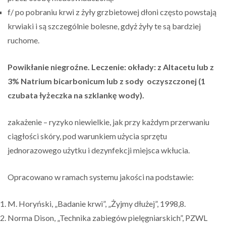
f/ po pobraniu krwi z żyły grzbietowej dłoni często powstają
krwiaki i są szczególnie bolesne, gdyż żyły te są bardziej
ruchome.
Powikłanie niegroźne. Leczenie: okłady: z Altacetu lub z
3% Natrium bicarbonicum lub z sody oczyszczonej (1
czubata łyżeczka na szklankę wody).
zakażenie – ryzyko niewielkie, jak przy każdym przerwaniu
ciągłości skóry, pod warunkiem użycia sprzętu
jednorazowego użytku i dezynfekcji miejsca wkłucia.
Opracowano w ramach systemu jakości na podstawie:
M. Horyński, „Badanie krwi”, „Żyjmy dłużej”, 1998,8.
Norma Dison, „Technika zabiegów pielęgniarskich”, PZWL