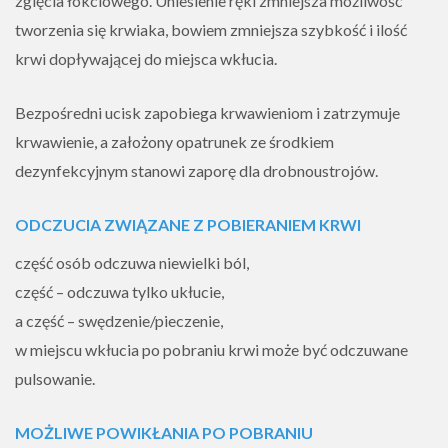
zgięcia łokciowego.
Uniesienie ręki zmniejsza możliwość
tworzenia się krwiaka
, bowiem zmniejsza szybkość i ilość
krwi dopływającej do miejsca wkłucia.
Bezpośredni
ucisk zapobiega krwawieniom i zatrzymuje
krwawienie
, a założony
opatrunek
ze środkiem
dezynfekcyjnym
stanowi zaporę dla drobnoustrojów.
ODCZUCIA ZWIĄZANE Z POBIERANIEM KRWI
część osób odczuwa niewielki ból,
część – odczuwa tylko ukłucie,
a część – swędzenie/pieczenie,
w miejscu wkłucia po pobraniu krwi może być odczuwane
pulsowanie.
MOŻLIWE POWIKŁANIA PO POBRANIU