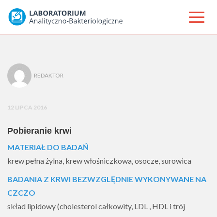
REDAKTOR
12 LIPCA 2016
Pobieranie krwi
MATERIAŁ DO BADAŃ
krew pełna żylna, krew włośniczkowa, osocze, surowica
BADANIA Z KRWI BEZWZGLĘDNIE WYKONYWANE NA
CZCZO
skład lipidowy (cholesterol całkowity, LDL , HDL i trój