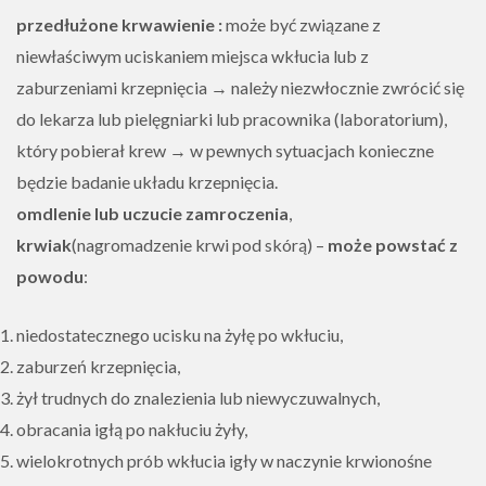
przedłużone krwawienie :
może być związane z
niewłaściwym uciskaniem miejsca wkłucia lub z
zaburzeniami krzepnięcia →
należy niezwłocznie zwrócić się
do lekarza lub pielęgniarki lub pracownika (laboratorium),
który pobierał krew → w pewnych sytuacjach konieczne
będzie badanie układu krzepnięcia.
omdlenie lub uczucie zamroczenia
,
krwiak
(nagromadzenie krwi pod skórą) –
może powstać z
powodu
:
niedostatecznego ucisku na żyłę po wkłuciu,
zaburzeń krzepnięcia,
żył trudnych do znalezienia lub niewyczuwalnych,
obracania igłą po nakłuciu żyły,
wielokrotnych prób wkłucia igły w naczynie krwionośne