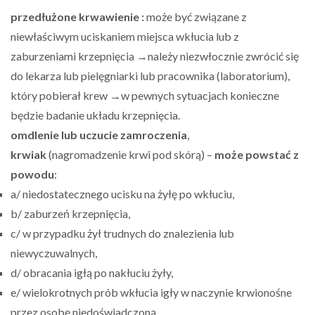
przedłużone krwawienie :
może być związane z
niewłaściwym uciskaniem miejsca wkłucia lub z
zaburzeniami krzepnięcia →należy niezwłocznie zwrócić się
do lekarza lub pielęgniarki lub pracownika (laboratorium),
który pobierał krew →w pewnych sytuacjach konieczne
będzie badanie układu krzepnięcia.
omdlenie lub uczucie zamroczenia
,
krwiak
(nagromadzenie krwi pod skórą) –
może powstać z
powodu
:
a/ niedostatecznego ucisku na żyłę po wkłuciu,
b/ zaburzeń krzepnięcia,
c/ w przypadku żył trudnych do znalezienia lub
niewyczuwalnych,
d/ obracania igłą po nakłuciu żyły,
e/ wielokrotnych prób wkłucia igły w naczynie krwionośne
przez osobę niedoświadczoną.