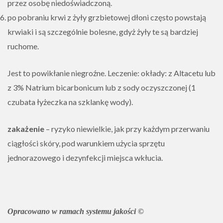
przez osobę niedoświadczoną.
po pobraniu krwi z żyły grzbietowej dłoni często powstają
krwiaki i są szczególnie bolesne, gdyż żyły te są bardziej
ruchome.
Jest to powikłanie niegroźne. Leczenie: okłady: z Altacetu lub
z 3% Natrium bicarbonicum lub z sody oczyszczonej (1
czubata łyżeczka na szklankę wody).
zakażenie
– ryzyko niewielkie, jak przy każdym przerwaniu
ciągłości skóry, pod warunkiem użycia sprzętu
jednorazowego i dezynfekcji miejsca wkłucia.
Opracowano w ramach systemu jakości
©