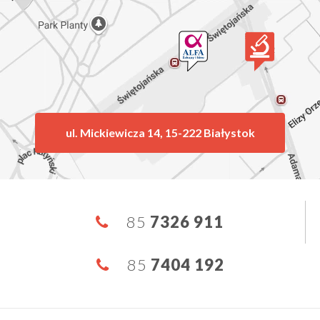
ul. Mickiewicza 14, 15-222 Białystok
85
7326 911
85
7404 192