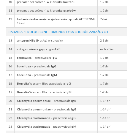
10
preparat bezpośredni
w kierunku bakterii
1-2 dni
11
preparat bezpośredni
w kierunku grzybów
1-2 dni
12
badanie skuteczności wyjaławiania
(sporali, ATTEST 3M)
7 dni
1 test
BADANIA SEROLOGICZNE – DIAGNOSTYKA CHORÓB ZAKAŹNYCH
13
antygen HBs
(HbsAg) w surowicy
2-3 dni
14
antygen
wirusa grypy
typu
A
i
B
na bieżąco
15
bąblowica
– przeciwciała
IgG
1-7 dni
16
borelioza
– przeciwciała
IgG
1-7 dni
17
borelioza
– przeciwciała
IgM
1-7 dni
18
Borrelia
Western Blot przeciwciała
IgG
1-7 dni
19
Borrelia
Western Blot przeciwciała
IgM
1-7 dni
20
Chlamydia pneumoniae
– przeciwciała
IgA
1-14 dni
21
Chlamydia pneumoniae
– przeciwciała
IgG
1-14 dni
22
Chlamydia trachomatis
– przeciwciała
IgG
1-14 dni
23
Chlamydia trachomatis
– przeciwciała
IgM
1-14 dni